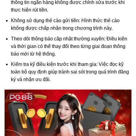
thông tin ngân hàng không được chỉnh sửa trước khi
thực hiện rút tiền.
Không sử dụng thẻ cào gửi tiền: Hình thức thẻ cào
không được chấp nhận trong chương trình này.
Theo dõi thông báo cập nhật thường xuyên: Điều kiện
và thời gian có thể thay đổi theo từng giai đoạn thông
báo mới từ hệ thống.
Kiểm tra kỹ điều kiện trước khi tham gia: Việc đọc kỹ
toàn bộ quy định giúp tránh sai sót trong quá trình đăng
ký và nhận ưu đãi.