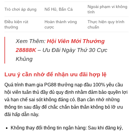
Ngoài phạm vi không
Trò chơi áp dụng
Nổ Hũ, Bắn Cá
tính
Điều kiện rút
Hoàn thành vòng
Thực hiện quy trình
thưởng
cược
chuẩn
Xem Thêm:
Hội Viên Mới Thưởng
28888K
– Ưu Đãi Ngày Thứ 30 Cực
Khủng
Lưu ý cần nhớ để nhận ưu đãi hợp lệ
Quá trình tham gia PG88 thưởng nạp đầu 100% yêu cầu
hội viên tuân thủ đầy đủ quy định nhằm đảm bảo quyền lợi
và hạn chế sai sót không đáng có. Bạn cần nhớ những
thông tin sau đây để chắc chắn bản thân không bỏ lỡ ưu
đãi hấp dẫn này.
Không thay đổi thông tin ngân hàng: Sau khi đăng ký,