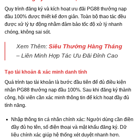
Quy trình đăng ký và kích hoạt ưu đãi PG88 thưởng nạp
đầu 100% được thiết kế đơn giản. Toàn bộ thao tác đều
được xử lý tự động nhằm đảm bảo tốc độ xử lý nhanh
chóng, không sai sót.
Xem Thêm:
Siêu Thưởng Hàng Tháng
– Liên Minh Hợp Tác Ưu Đãi Đỉnh Cao
Tạo tài khoản & xác minh danh tính
Quá trình tạo tài khoản là bước đầu tiên để đủ điều kiện
nhận PG88 thưởng nạp đầu 100%. Sau khi đăng ký thành
công, hội viên cần xác minh thông tin để kích hoạt đầy đủ
tính năng.
Nhập thông tin cá nhân chính xác: Người dùng cần điền
đầy đủ họ tên, số điện thoại và mật khẩu đăng ký. Dữ
liệu chính xác giúp hệ thống xét duyệt nhanh hơn.