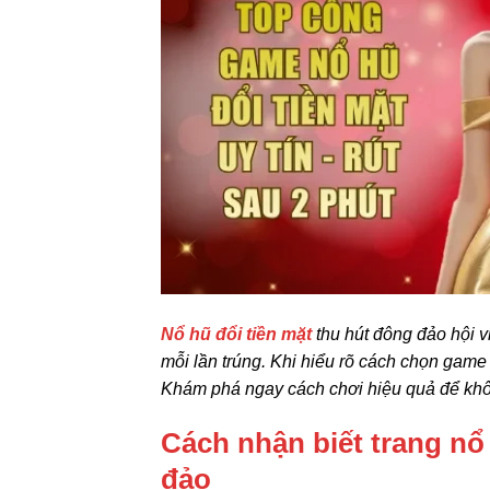
Nổ hũ đổi tiền mặt
thu hút đông đảo hội v
mỗi lần trúng. Khi hiểu rõ cách chọn game 
Khám phá ngay cách chơi hiệu quả để khôn
Cách nhận biết trang nổ
đảo