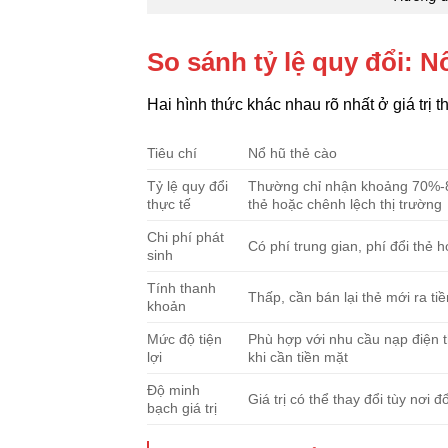
So sánh tỷ lệ quy đổi: N
Hai hình thức khác nhau rõ nhất ở giá trị
Tiêu chí
Nổ hũ thẻ cào
Tỷ lệ quy đổi
Thường chỉ nhận khoảng 70%-85%
thực tế
thẻ hoặc chênh lệch thị trường
Chi phí phát
Có phí trung gian, phí đổi thẻ h
sinh
Tính thanh
Thấp, cần bán lại thẻ mới ra ti
khoản
Mức độ tiện
Phù hợp với nhu cầu nạp điện 
lợi
khi cần tiền mặt
Độ minh
Giá trị có thể thay đổi tùy nơi đ
bạch giá trị