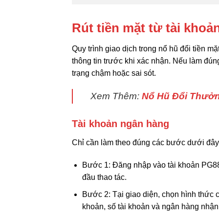
Rút tiền mặt từ tài khoả
Quy trình giao dịch trong nổ hũ đổi tiền m
thông tin trước khi xác nhận. Nếu làm đún
trạng chậm hoặc sai sót.
Xem Thêm:
Nổ Hũ Đổi Thưở
Tài khoản ngân hàng
Chỉ cần làm theo đúng các bước dưới đây, n
Bước 1: Đăng nhập vào tài khoản PG88, 
đầu thao tác.
Bước 2: Tại giao diện, chọn hình thức 
khoản, số tài khoản và ngân hàng nhận