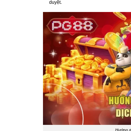
duyệt.
Hướng dẫ