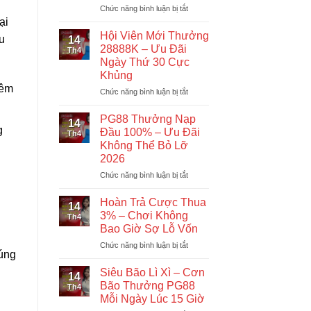
Lịch
Chức năng bình luận bị tắt
ở
Nổ
Tool
ại
Jackpot
Nổ
Hội Viên Mới Thưởng
u
14
Chính
Hũ
28888K – Ưu Đãi
Th4
Xác
PG88:
Ngày Thứ 30 Cực
Theo
Có
Khủng
Ngày
Thực
hêm
Sự
Chức năng bình luận bị tắt
ở
Hack
Hội
Jackpot?
Viên
PG88 Thưởng Nạp
14
Sự
Mới
g
Đầu 100% – Ưu Đãi
Th4
Thật
Thưởng
Không Thể Bỏ Lỡ
Cần
28888K
2026
Biết
–
Ưu
Chức năng bình luận bị tắt
ở
Đãi
PG88
Ngày
Thưởng
Hoàn Trả Cược Thua
14
Thứ
Nạp
3% – Chơi Không
Th4
30
Đầu
Bao Giờ Sợ Lỗ Vốn
Cực
100%
Chức năng bình luận bị tắt
Khủng
ở
–
rúng
Hoàn
Ưu
Trả
Đãi
Siêu Bão Lì Xì – Cơn
14
Cược
Không
Bão Thưởng PG88
Th4
Thua
Thể
Mỗi Ngày Lúc 15 Giờ
3%
Bỏ