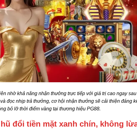
iên nhờ khả năng nhận thưởng trực tiếp với giá trị cao ngay sau
và đọc nhịp trả thưởng, cơ hội nhận thưởng sẽ cải thiện đáng k
g bỏ lỡ thời điểm vàng tại thương hiệu PG88.
 hũ đổi tiền mặt xanh chín, không lừ