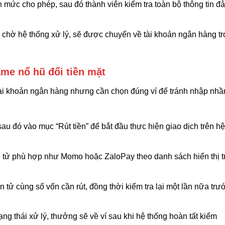
 mức cho phép, sau đó thành viên kiểm tra toàn bộ thông tin đ
 chờ hệ thống xử lý, sẽ được chuyển về tài khoản ngân hàng t
game nổ hũ đổi tiền mặt
ự tài khoản ngân hàng nhưng cần chọn đúng ví để tránh nhập nh
au đó vào mục “Rút tiền” để bắt đầu thực hiện giao dịch trên hệ
 tử phù hợp như Momo hoặc ZaloPay theo danh sách hiển thị t
n tử cùng số vốn cần rút, đồng thời kiểm tra lại một lần nữa trư
ạng thái xử lý, thưởng sẽ về ví sau khi hệ thống hoàn tất kiểm