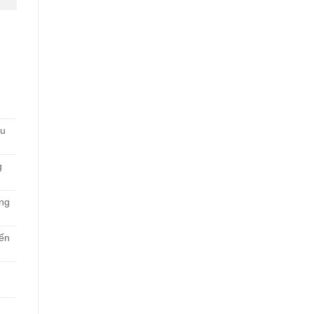
ếu
g
ụng
yển