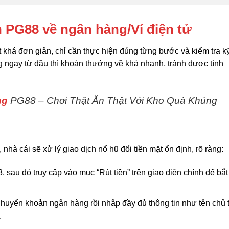
n PG88 về ngân hàng/Ví điện tử
ặt khá đơn giản, chỉ cần thực hiện đúng từng bước và kiểm tra k
g ngay từ đầu thì khoản thưởng về khá nhanh, tránh được tình
ng
PG88 – Chơi Thật Ăn Thật Với Kho Quà Khủng
hà cái sẽ xử lý giao dịch nổ hũ đổi tiền mặt ổn định, rõ ràng:
sau đó truy cập vào mục “Rút tiền” trên giao diện chính để bắt
chuyển khoản ngân hàng rồi nhập đầy đủ thông tin như tên chủ t
.