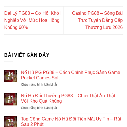
Đại Lý PG88 – Cơ Hội Khởi
Casino PG88 – Sòng Bài
Nghiệp Với Mức Hoa Hồng
Trực Tuyến Đẳng Cấp
Khủng 60%
Thượng Lưu 2026
BÀI VIẾT GẦN ĐÂY
Nổ Hũ PG PG88 – Cách Chinh Phục Sảnh Game
14
Pocket Games Soft
Th4
Chức năng bình luận bị tắt
ở
Nổ
Hũ
Nổ Hũ Đổi Thưởng PG88 – Chơi Thật Ăn Thật
14
PG
Với Kho Quà Khủng
Th4
PG88
Chức năng bình luận bị tắt
ở
–
Nổ
Cách
Hũ
Top Cổng Game Nổ Hũ Đổi Tiền Mặt Uy Tín – Rút
Chinh
14
Đổi
Phục
Sau 2 Phút
Th4