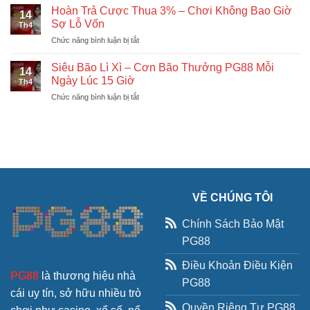
Thưởng
Hoàn Trả Cược Thua 3% – Chơi Không Bao Giờ
Ưu
Cần
14
Nạp
Đãi
Sợ Lỗ Vốn
Biết
Th4
Đầu
Ngày
Chức năng bình luận bị tắt
ở
100%
Thứ
Hoàn
–
30
Trả
Siêu Bão Lì Xì – Cơn Bão Thưởng PG88 Mỗi
Ưu
Cực
14
Cược
Đãi
Ngày Lúc 15 Giờ
Khủng
Th4
Thua
Không
Chức năng bình luận bị tắt
ở
3%
Thể
Siêu
–
Bỏ
Bão
Chơi
Lỡ
Lì
Không
2026
Xì
Bao
–
Giờ
Cơn
Sợ
Bão
Lỗ
Thưởng
Vốn
VỀ CHÚNG TÔI
PG88
Mỗi
Chính Sách Bảo Mật
Ngày
Lúc
PG88
15
Giờ
Điều Khoản Điều Kiện
PG88
là thương hiệu nhà
PG88
cái uy tín, sở hữu nhiều trò
Quyền Riêng Tư PG88