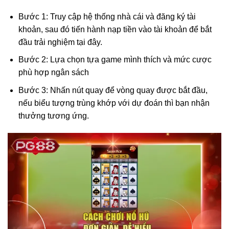
Bước 1: Truy cập hệ thống nhà cái và đăng ký tài
khoản, sau đó tiến hành nạp tiền vào tài khoản để bắt
đầu trải nghiệm tại đây.
Bước 2: Lựa chọn tựa game mình thích và mức cược
phù hợp ngân sách
Bước 3: Nhấn nút quay để vòng quay được bắt đầu,
nếu biểu tượng trùng khớp với dự đoán thì bạn nhận
thưởng tương ứng.