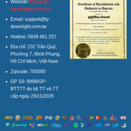
Website:
https://ty-
downlight.com.tw/
Email:
support@ty-
downlight.com.tw
Hotline: 0938 461 257
Địa chỉ: 232 Trần Quý,
Phường 7, Minh Phụng,
Hồ Chí Minh, Việt Nam
Zipcode: 700000
GP Số: 9998/GP-
BTTTT do bộ TT và TT
cấp ngày 29/11/2026