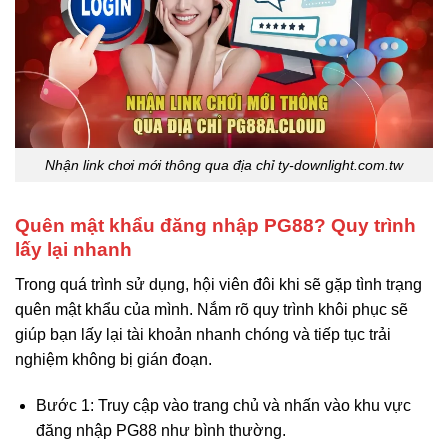
Nhận link chơi mới thông qua địa chỉ ty-downlight.com.tw
Quên mật khẩu đăng nhập PG88? Quy trình
lấy lại nhanh
Trong quá trình sử dụng, hội viên đôi khi sẽ gặp tình trạng
quên mật khẩu của mình. Nắm rõ quy trình khôi phục sẽ
giúp bạn lấy lại tài khoản nhanh chóng và tiếp tục trải
nghiệm không bị gián đoạn.
Bước 1: Truy cập vào trang chủ và nhấn vào khu vực
đăng nhập PG88 như bình thường.