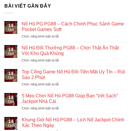
BÀI VIẾT GẦN ĐÂY
Nổ Hũ PG PG88 – Cách Chinh Phục Sảnh Game
14
Pocket Games Soft
Th4
Chức năng bình luận bị tắt
ở
Nổ
Hũ
Nổ Hũ Đổi Thưởng PG88 – Chơi Thật Ăn Thật
14
PG
Với Kho Quà Khủng
Th4
PG88
Chức năng bình luận bị tắt
ở
–
Nổ
Cách
Hũ
Top Cổng Game Nổ Hũ Đổi Tiền Mặt Uy Tín – Rút
Chinh
14
Đổi
Phục
Sau 2 Phút
Th4
Thưởng
Sảnh
Chức năng bình luận bị tắt
ở
PG88
Game
Top
–
Pocket
Cổng
5 Mẹo Chơi Nổ Hũ PG88 Giúp Bạn “Vét Sạch”
Chơi
Games
14
Game
Thật
Jackpot Nhà Cái
Soft
Th4
Nổ
Ăn
Chức năng bình luận bị tắt
ở
Hũ
Thật
5
Đổi
Với
Mẹo
Khung Giờ Nổ Hũ PG88 – Lịch Nổ Jackpot Chính
Tiền
Kho
14
Chơi
Mặt
Xác Theo Ngày
Quà
Th4
Nổ
Uy
Khủng