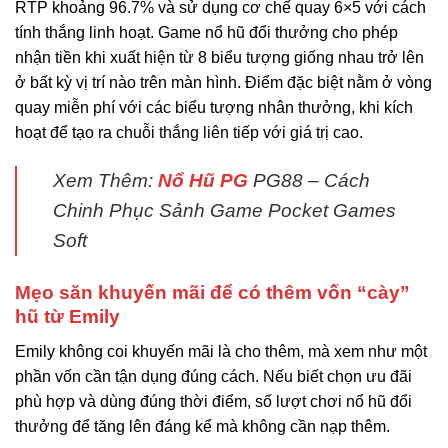
RTP khoảng 96.7% và sử dụng cơ chế quay 6×5 với cách
tính thắng linh hoạt. Game nổ hũ đổi thưởng cho phép
nhận tiền khi xuất hiện từ 8 biểu tượng giống nhau trở lên
ở bất kỳ vị trí nào trên màn hình. Điểm đặc biệt nằm ở vòng
quay miễn phí với các biểu tượng nhân thưởng, khi kích
hoạt để tạo ra chuỗi thắng liên tiếp với giá trị cao.
Xem Thêm:
Nổ Hũ PG
PG88 – Cách
Chinh Phục Sảnh Game Pocket Games
Soft
Mẹo săn khuyến mãi để có thêm vốn “cày”
hũ từ Emily
Emily không coi khuyến mãi là cho thêm, mà xem như một
phần vốn cần tận dụng đúng cách. Nếu biết chọn ưu đãi
phù hợp và dùng đúng thời điểm, số lượt chơi nổ hũ đổi
thưởng để tăng lên đáng kể mà không cần nạp thêm.