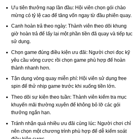
Ưu tiên thưởng nạp lần đầu: Hội viên chọn gói chào
mừng có tỷ lệ cao để tăng vốn ngay từ đầu phiên quay.
Canh hoàn trả theo ngày: Thành viên theo dõi khung
giờ hoàn trả để lấy lại một phần tiền đã quay và tiếp tục
sử dụng.
Chọn game đúng điều kiện ưu đãi: Người chơi đọc kỹ
yêu cầu vòng cược rồi chọn game phù hợp để hoàn
thành nhanh hơn.
Tận dụng vòng quay miễn phí: Hội viên sử dụng free
spin để thử nhịp game trước khi xuống tiền lớn.
Theo dõi sự kiện theo tuần: Thành viên kiểm tra mục
khuyến mãi thường xuyên để không bỏ lỡ các gói
thưởng ngắn hạn.
Tránh nhận quá nhiều ưu đãi cùng lúc: Người chơi chỉ
nên chọn một chương trình phù hợp để dễ kiểm soát
điều kiện cược.