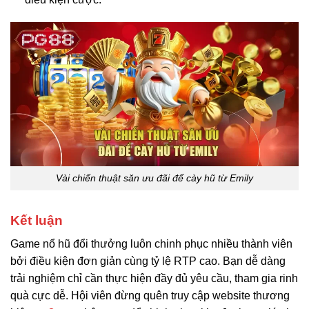
Vài chiến thuật săn ưu đãi để cày hũ từ Emily
Kết luận
Game nổ hũ đổi thưởng luôn chinh phục nhiều thành viên
bởi điều kiện đơn giản cùng tỷ lệ RTP cao. Bạn dễ dàng
trải nghiệm chỉ cần thực hiện đầy đủ yêu cầu, tham gia rinh
quà cực dễ. Hội viên đừng quên truy cập website thương