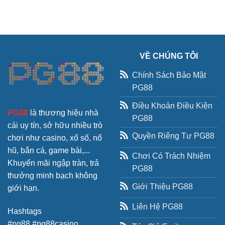
Bão
Chơi
Lỡ
Lì
Không
2026
Xì
Bao
–
Giờ
Cơn
Sợ
Bão
Lỗ
Thưởng
Vốn
VỀ CHÚNG TÔI
PG88
Mỗi
Chính Sách Bảo Mật
Ngày
Lúc
PG88
15
Giờ
Điều Khoản Điều Kiện
PG88
là thương hiệu nhà
PG88
cái uy tín, sở hữu nhiều trò
Quyền Riêng Tư PG88
chơi như casino, xổ số, nổ
hũ, bắn cá, game bài,...
Chơi Có Trách Nhiệm
Khuyến mãi ngập tràn, trả
PG88
thưởng minh bạch không
Giới Thiệu PG88
giới hạn.
Liên Hệ PG88
Hashtags
#pg88 #pg88casino