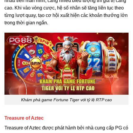
nhau trên màn hình, càng nhiều biểu tượng thì giá trị càng
cao. Khi vào vòng cược, hệ số nhân sẽ tăng liên tục theo
từng lượt quay, tạo cơ hội xuất hiện các khoản thưởng lớn
trong thời gian ngắn.
Khám phá game Fortune Tiger với tỷ lệ RTP cao
Treasure of Aztec
Treasure of Aztec được phát hành bởi nhà cung cấp PG có