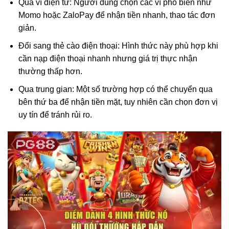
Qua ví điện tử: Người dùng chọn các ví phổ biến như
Momo hoặc ZaloPay để nhận tiền nhanh, thao tác đơn
giản.
Đổi sang thẻ cào điện thoại: Hình thức này phù hợp khi
cần nạp điện thoại nhanh nhưng giá trị thực nhận
thường thấp hơn.
Qua trung gian: Một số trường hợp có thể chuyển qua
bên thứ ba để nhận tiền mặt, tuy nhiên cần chọn đơn vị
uy tín để tránh rủi ro.