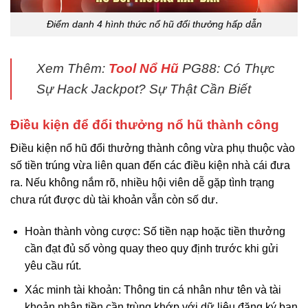
Điểm danh 4 hình thức nổ hũ đổi thưởng hấp dẫn
Xem Thêm:
Tool Nổ Hũ
PG88: Có Thực
Sự Hack Jackpot? Sự Thật Cần Biết
Điều kiện để đổi thưởng nổ hũ thành công
Điều kiện nổ hũ đổi thưởng thành công vừa phụ thuộc vào
số tiền trúng vừa liên quan đến các điều kiện nhà cái đưa
ra. Nếu không nắm rõ, nhiều hội viên dễ gặp tình trạng
chưa rút được dù tài khoản vẫn còn số dư.
Hoàn thành vòng cược: Số tiền nạp hoặc tiền thưởng
cần đạt đủ số vòng quay theo quy định trước khi gửi
yêu cầu rút.
Xác minh tài khoản: Thông tin cá nhân như tên và tài
khoản nhận tiền cần trùng khớp với dữ liệu đăng ký ban