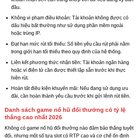
đầu.
Không vi phạm điều khoản: Tài khoản không được có
dấu hiệu bất thường như sử dụng phần mềm ngoài
hoặc trùng IP.
Đạt hạn mức rút tối thiểu: Số tiền yêu cầu rút phải nằm
trong giới hạn tối thiểu theo quy định của hệ thống.
Liên kết phương thức nhận tiền: Tài khoản ngân hàng
hoặc ví điện tử cần được thiết lập sẵn trước khi thực
hiện rút.
Hoàn tất điều kiện khuyến mãi: Nếu đang sử dụng ưu
đãi, cần hoàn thành yêu cầu trước khi gửi lệnh rút tiền.
Danh sách game nổ hũ đổi thưởng có tỷ lệ
thắng cao nhất 2026
Không có game nổ hũ đổi thưởng nào đảm bảo thắng tuyệt
đối, nhưng một số tựa slot có RTP cao và cơ chế ổn định