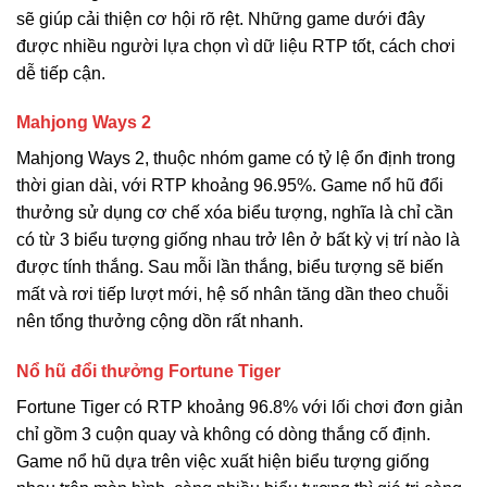
sẽ giúp cải thiện cơ hội rõ rệt. Những game dưới đây
được nhiều người lựa chọn vì dữ liệu RTP tốt, cách chơi
dễ tiếp cận.
Mahjong Ways 2
Mahjong Ways 2, thuộc nhóm game có tỷ lệ ổn định trong
thời gian dài, với RTP khoảng 96.95%. Game nổ hũ đổi
thưởng sử dụng cơ chế xóa biểu tượng, nghĩa là chỉ cần
có từ 3 biểu tượng giống nhau trở lên ở bất kỳ vị trí nào là
được tính thắng. Sau mỗi lần thắng, biểu tượng sẽ biến
mất và rơi tiếp lượt mới, hệ số nhân tăng dần theo chuỗi
nên tổng thưởng cộng dồn rất nhanh.
Nổ hũ đổi thưởng Fortune Tiger
Fortune Tiger có RTP khoảng 96.8% với lối chơi đơn giản
chỉ gồm 3 cuộn quay và không có dòng thắng cố định.
Game nổ hũ dựa trên việc xuất hiện biểu tượng giống