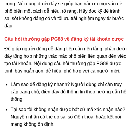
trọng. Nội dung dưới đây sẽ giúp bạn nắm rõ mọi vấn đề
phổ biến một cách dễ hiểu, rõ ràng. Hãy đọc kỹ để tránh
sai sót không đáng có và tối ưu trải nghiệm ngay từ bước
đầu.
Câu hỏi thường gặp PG88 về đăng ký tài khoản cược
Để giúp người dùng dễ dàng tiếp cận nền tảng, phần dưới
đây tổng hợp những thắc mắc phổ biến liên quan đến việc
tạo tài khoản. Nội dung câu hỏi thường gặp PG88 được
trình bày ngắn gọn, dễ hiểu, phù hợp với cả người mới.
Làm sao để đăng ký nhanh? Người dùng chỉ cần truy
cập trang chủ, điền đầy đủ thông tin theo hướng dẫn hệ
thống.
Tại sao tôi không nhận được bất cứ mã xác nhận nào?
Nguyên nhân có thể do sai số điện thoại hoặc kết nối
mạng không ổn định.