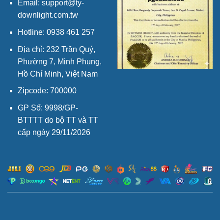
Email:
support@ty-
downlight.com.tw
Hotline: 0938 461 257
Địa chỉ: 232 Trần Quý,
Phường 7, Minh Phụng,
Hồ Chí Minh, Việt Nam
Zipcode: 700000
GP Số: 9998/GP-
BTTTT do bộ TT và TT
cấp ngày 29/11/2026