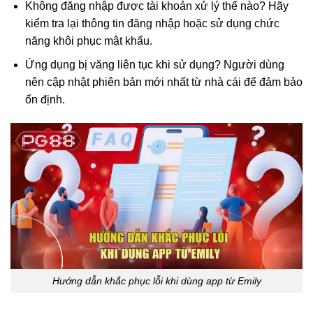
Không đăng nhập được tài khoản xử lý thế nào? Hãy
kiểm tra lại thông tin đăng nhập hoặc sử dụng chức
năng khôi phục mật khẩu.
Ứng dụng bị văng liên tục khi sử dụng? Người dùng
nên cập nhật phiên bản mới nhất từ nhà cái để đảm bảo
ổn định.
Hướng dẫn khắc phục lỗi khi dùng app từ Emily