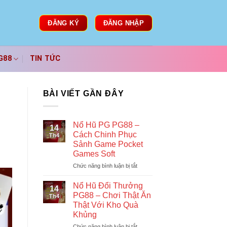
ĐĂNG KÝ
ĐĂNG NHẬP
G88
TIN TỨC
BÀI VIẾT GẦN ĐÂY
Nổ Hũ PG PG88 –
14
Cách Chinh Phục
Th4
Sảnh Game Pocket
Games Soft
Chức năng bình luận bị tắt
ở
Nổ
Hũ
Nổ Hũ Đổi Thưởng
14
PG
PG88 – Chơi Thật Ăn
Th4
PG88
Thật Với Kho Quà
–
Khủng
Cách
Chinh
Chức năng bình luận bị tắt
ở