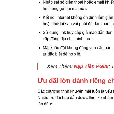
Nhập sai số điện thoại hoặc email khiế
hệ thống gửi lại mã mới.
Kết nối internet không ổn định làm gi
hoặc thử lại sau vài phút để đảm bảo th
Sử dụng link truy cập giả mạo dẫn đến lỗ
cập đúng địa chỉ chính thức.
Mật khẩu đặt không đúng yêu cầu bảo m
tự đặc biệt để hợp lệ.
Xem Thêm:
Nạp Tiền PG88
: 
Ưu đãi lớn dành riêng c
Các chương trình khuyến mãi luôn là yếu tố 
Nhiều ưu đãi hấp dẫn được thiết kế nhằm g
lần đầu: