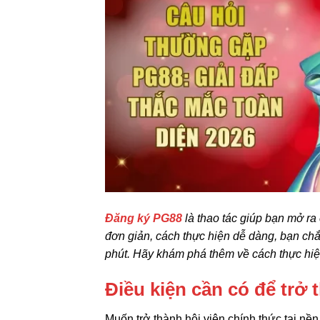
Đăng ký PG88
là thao tác giúp bạn mở ra 
đơn giản, cách thực hiện dễ dàng, bạn chắ
phút. Hãy khám phá thêm về cách thực hiện
Điều kiện cần có để trở 
Muốn trở thành hội viên chính thức tại nề