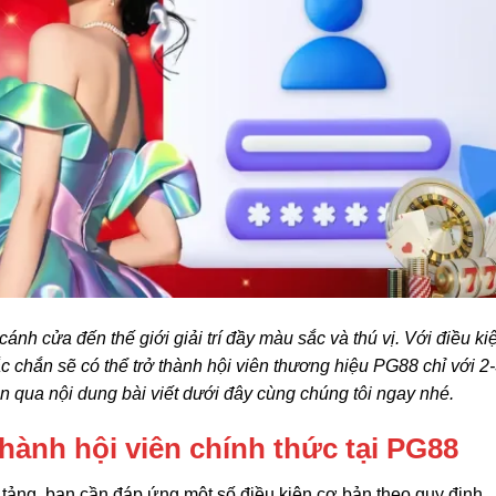
cánh cửa đến thế giới giải trí đầy màu sắc và thú vị. Với điều ki
c chắn sẽ có thể trở thành hội viên thương hiệu PG88 chỉ với 2
 qua nội dung bài viết dưới đây cùng chúng tôi ngay nhé.
thành hội viên chính thức tại PG88
n tảng, bạn cần đáp ứng một số điều kiện cơ bản theo quy định.