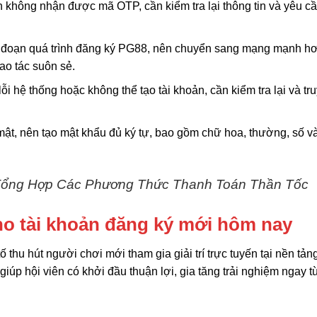
n không nhận được mã OTP, cần kiểm tra lại thông tin và yêu c
án đoạn quá trình đăng ký PG88, nên chuyển sang mạng mạnh h
ao tác suôn sẻ.
i hệ thống hoặc không thể tạo tài khoản, cần kiểm tra lại và tru
ật, nên tạo mật khẩu đủ ký tự, bao gồm chữ hoa, thường, số v
Tổng Hợp Các Phương Thức Thanh Toán Thần Tốc
ho tài khoản đăng ký mới hôm nay
thu hút người chơi mới tham gia giải trí trực tuyến tại nền tảng
iúp hội viên có khởi đầu thuận lợi, gia tăng trải nghiệm ngay t