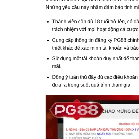
Những yêu cầu này nhằm đảm bảo tính minh
Thành viên cần đủ 18 tuổi trở lên, có đ
trách nhiệm với mọi hoạt động cá cược
Cung cấp thông tin đăng ký PG88 chính 
thiết khác để xác minh tài khoản và bảo
Sử dụng một tài khoản duy nhất để tham
mãi.
Đồng ý tuân thủ đầy đủ các điều khoản
đưa ra trong suốt quá trình tham gia.