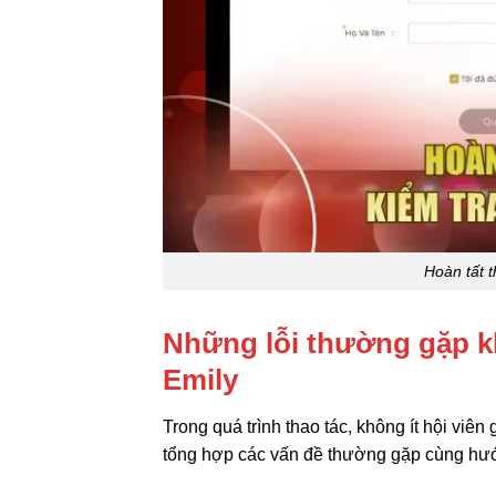
Hoàn tất t
Những lỗi thường gặp kh
Emily
Trong quá trình thao tác, không ít hội viê
tổng hợp các vấn đề thường gặp cùng hướ