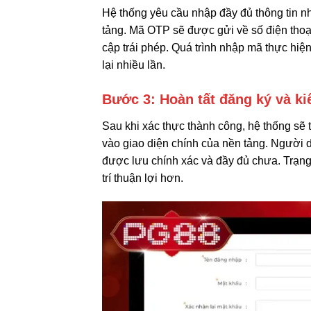
Hệ thống yêu cầu nhập đầy đủ thông tin như
tảng. Mã OTP sẽ được gửi về số điện thoạ
cập trái phép. Quá trình nhập mã thực hiệ
lại nhiều lần.
Bước 3: Hoàn tất đăng ký và kiể
Sau khi xác thực thành công, hệ thống sẽ
vào giao diện chính của nền tảng. Người dù
được lưu chính xác và đầy đủ chưa. Trạng t
trí thuận lợi hơn.