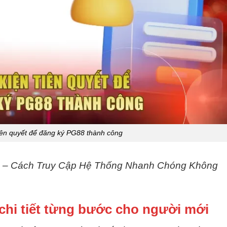
tiên quyết để đăng ký PG88 thành công
– Cách Truy Cập Hệ Thống Nhanh Chóng Không
chi tiết từng bước cho người mới